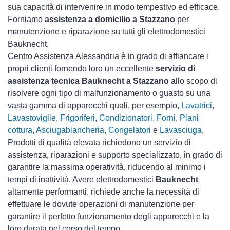
sua capacità di intervenire in modo tempestivo ed efficace.
Forniamo
assistenza a domicilio a Stazzano
per
manutenzione e riparazione su tutti gli elettrodomestici
Bauknecht.
Centro Assistenza Alessandria è in grado di affiancare i
propri clienti fornendo loro un eccellente
servizio di
assistenza tecnica Bauknecht a Stazzano
allo scopo di
risolvere ogni tipo di malfunzionamento o guasto su una
vasta gamma di apparecchi quali, per esempio,
Lavatrici
,
Lavastoviglie
,
Frigoriferi
,
Condizionatori
,
Forni
,
Piani
cottura
,
Asciugabiancheria
,
Congelatori
e
Lavasciuga
.
Prodotti di qualità elevata richiedono un servizio di
assistenza, riparazioni e supporto specializzato, in grado di
garantire la massima operatività, riducendo al minimo i
tempi di inattività. Avere elettrodomestici
Bauknecht
altamente performanti, richiede anche la necessità di
effettuare le dovute operazioni di manutenzione per
garantire il perfetto funzionamento degli apparecchi e la
loro durata nel corso del tempo.