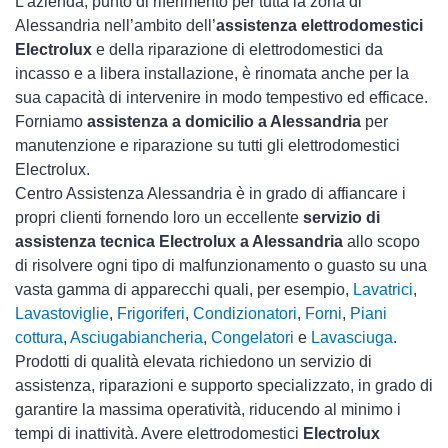
L’azienda, punto di riferimento per tutta la zona di
Alessandria nell’ambito dell’
assistenza elettrodomestici
Electrolux
e della riparazione di elettrodomestici da
incasso e a libera installazione, è rinomata anche per la
sua capacità di intervenire in modo tempestivo ed efficace.
Forniamo
assistenza a domicilio a Alessandria
per
manutenzione e riparazione su tutti gli elettrodomestici
Electrolux.
Centro Assistenza Alessandria è in grado di affiancare i
propri clienti fornendo loro un eccellente
servizio di
assistenza tecnica Electrolux a Alessandria
allo scopo
di risolvere ogni tipo di malfunzionamento o guasto su una
vasta gamma di apparecchi quali, per esempio,
Lavatrici
,
Lavastoviglie
,
Frigoriferi
,
Condizionatori
,
Forni
,
Piani
cottura
,
Asciugabiancheria
,
Congelatori
e
Lavasciuga
.
Prodotti di qualità elevata richiedono un servizio di
assistenza, riparazioni e supporto specializzato, in grado di
garantire la massima operatività, riducendo al minimo i
tempi di inattività. Avere elettrodomestici
Electrolux