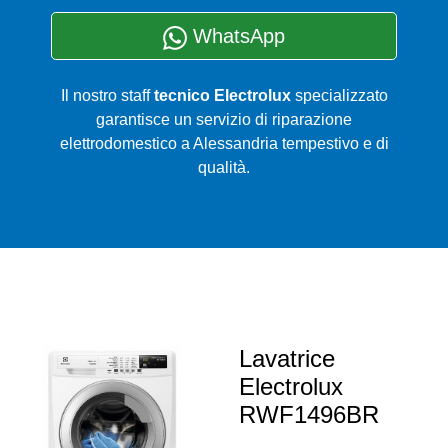
WhatsApp
Il nostro staff
tecnico Electrolux
specializzato
garantisce un servizio di riparazione
elettrodomestico a Alessandria tempestivo e di
qualità.
Lavatrice
Electrolux
RWF1496BR