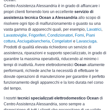
Centro Assistenza Alessandria è in grado di affiancare i
propri clienti fornendo loro un eccellente
servizio di
assistenza tecnica Ocean a Alessandria
allo scopo di
risolvere ogni tipo di malfunzionamento o guasto su una
vasta gamma di apparecchi quali, per esempio,
Lavatrici
,
Lavastoviglie
,
Frigoriferi
,
Condizionatori
,
Forni
,
Piani
cottura
,
Asciugabiancheria
,
Congelatori
e
Lavasciuga
.
Prodotti di qualità elevata richiedono un servizio di
assistenza, riparazioni e supporto specializzato, in grado di
garantire la massima operatività, riducendo al minimo i
tempi di inattività. Avere elettrodomestici
Ocean
altamente
performanti, richiede anche la necessità di effettuare le
dovute operazioni di manutenzione per garantire il perfetto
funzionamento degli apparecchi e la loro durata nel corso
del tempo.
I nosrtri
tecnici specializzati elettrodomestico Ocean
di
Centro Assistenza Alessandria, sono sempre a
disposizione di tutti i clienti che necessitano di un valido