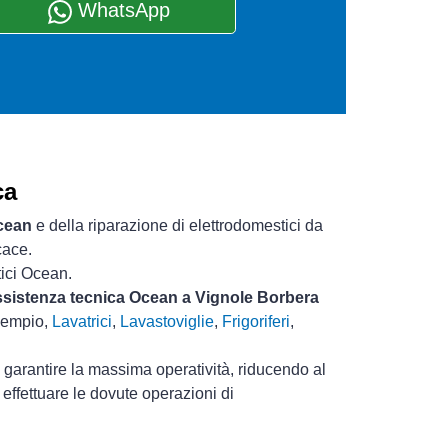
WhatsApp
ca
Ocean
e della riparazione di elettrodomestici da
cace.
tici Ocean.
assistenza tecnica Ocean a Vignole Borbera
esempio,
Lavatrici
,
Lavastoviglie
,
Frigoriferi
,
i garantire la massima operatività, riducendo al
effettuare le dovute operazioni di