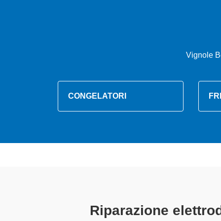
Vignole B
CONGELATORI
FR
Tecnici Elet