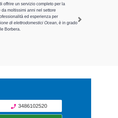
te esperienza pluriennale nel territorio di Vignole
ttrodomestico Ocean a Vignole Borbera
, mediante il
Next
ire interventi di diverse tipologie sugli
el tempo.
3486102520