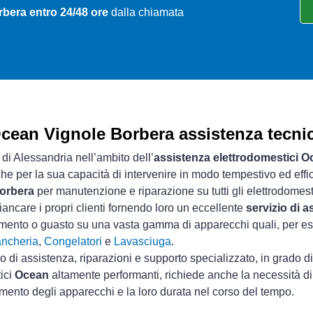
rbera entro 24/48 ore
dalla chiamata
cean Vignole Borbera assistenza tecni
 di Alessandria nell’ambito dell’
assistenza elettrodomestici 
che per la sua capacità di intervenire in modo tempestivo ed effi
Borbera
per manutenzione e riparazione su tutti gli elettrodomes
iancare i propri clienti fornendo loro un eccellente
servizio di 
onamento o guasto su una vasta gamma di apparecchi quali, per 
ancheria
,
Congelatori
e
Lavasciuga
.
io di assistenza, riparazioni e supporto specializzato, in grado d
tici
Ocean
altamente performanti, richiede anche la necessità di 
mento degli apparecchi e la loro durata nel corso del tempo.