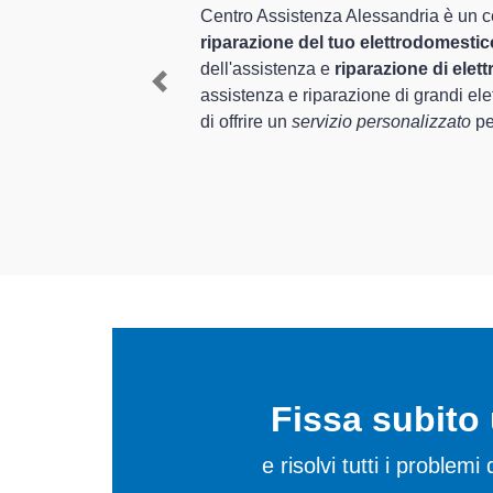
preparati
o completo per la
 nel settore
I tecnici specializzati di
sperienza per
Borbera e provincia per q
Previous
mestici Ocean
, è in grado
ripristino rapido del corr
In più,
i tecnici Ocean sp
elettrodomestici da ripara
Fissa subit
e risolvi tutti i proble