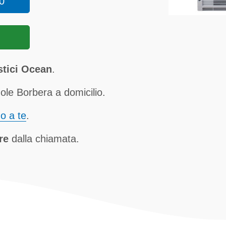
0
stici Ocean
.
le Borbera a domicilio.
no a te
.
re
dalla chiamata.