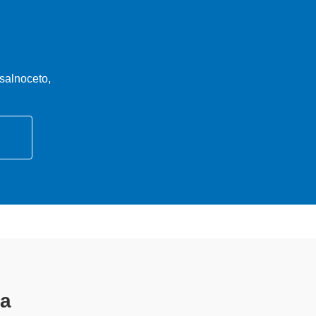
salnoceto,
bera
specializzati altamente