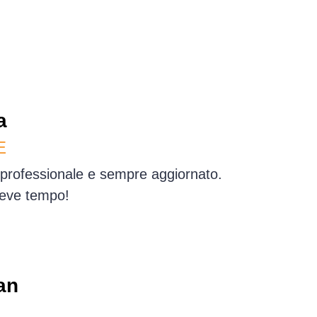
a
E
o professionale e sempre aggiornato.
reve tempo!
an