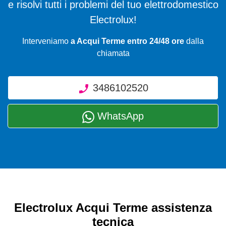
e risolvi tutti i problemi del tuo elettrodomestico
Electrolux!
Interveniamo
a Acqui Terme entro 24/48 ore
dalla
chiamata
3486102520
WhatsApp
Electrolux Acqui Terme assistenza
tecnica