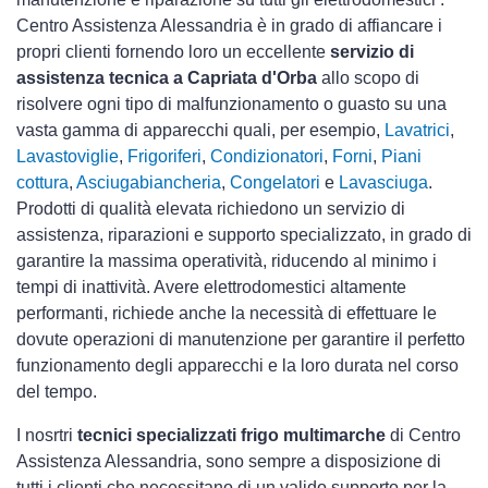
Centro Assistenza Alessandria è in grado di affiancare i
propri clienti fornendo loro un eccellente
servizio di
assistenza tecnica a Capriata d'Orba
allo scopo di
risolvere ogni tipo di malfunzionamento o guasto su una
vasta gamma di apparecchi quali, per esempio,
Lavatrici
,
Lavastoviglie
,
Frigoriferi
,
Condizionatori
,
Forni
,
Piani
cottura
,
Asciugabiancheria
,
Congelatori
e
Lavasciuga
.
Prodotti di qualità elevata richiedono un servizio di
assistenza, riparazioni e supporto specializzato, in grado di
garantire la massima operatività, riducendo al minimo i
tempi di inattività. Avere elettrodomestici
altamente
performanti, richiede anche la necessità di effettuare le
dovute operazioni di manutenzione per garantire il perfetto
funzionamento degli apparecchi e la loro durata nel corso
del tempo.
I nosrtri
tecnici specializzati frigo multimarche
di Centro
Assistenza Alessandria, sono sempre a disposizione di
tutti i clienti che necessitano di un valido supporto per la