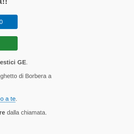
!!
0
estici GE
.
ghetto di Borbera a
no a te
.
re
dalla chiamata.