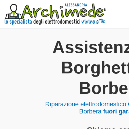
Assisten
Borghett
Borbe
Riparazione elettrodomestico 
Borbera
fuori ga