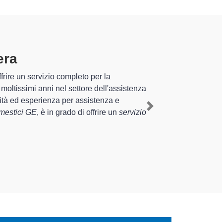
Borbera
specializzati altamente
iente esperienza pluriennale nel territorio di Borghetto di
elettrodomestico GE a Borghetto di Borbera
, mediante il
Next
ire interventi di diverse tipologie sugli elettrodomestici