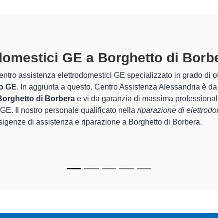
ttrodomestici GE A Borghetto Di 
i di Centro Assistenza Alessandria sono in grado di garantire al cl
er quel che riguarda la sistemazione e la
riparazione del tuo 
corretto funzionamento degli apparecchi.
ecializzati
di Centro Assistenza Alessandria sono in grado di forn
tornare perfettamente funzionanti e durare a lungo nel tempo.