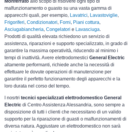
Monferrato
allo scopo di risolvere ogni tipo di
malfunzionamento o guasto su una vasta gamma di
apparecchi quali, per esempio,
Lavatrici
,
Lavastoviglie
,
Frigoriferi
,
Condizionatori
,
Forni
,
Piani cottura
,
Asciugabiancheria
,
Congelatori
e
Lavasciuga
.
Prodotti di qualità elevata richiedono un servizio di
assistenza, riparazioni e supporto specializzato, in grado di
garantire la massima operatività, riducendo al minimo i
tempi di inattività. Avere elettrodomestici
General Electric
altamente performanti, richiede anche la necessità di
effettuare le dovute operazioni di manutenzione per
garantire il perfetto funzionamento degli apparecchi e la
loro durata nel corso del tempo.
I nosrtri
tecnici specializzati elettrodomestico General
Electric
di Centro Assistenza Alessandria, sono sempre a
disposizione di tutti i clienti che necessitano di un valido
supporto per la riparazione di guasti o malfunzionamenti di
diversa natura. Aggiustare un elettrodomestico non sarà