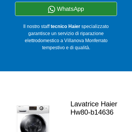
WhatsApp
Il nostro staff
tecnico Haier
specializzato
garantisce un servizio di riparazione
elettrodomestico a Villanova Monferrato
tempestivo e di qualità.
Lavatrice Haier
Hw80-b14636