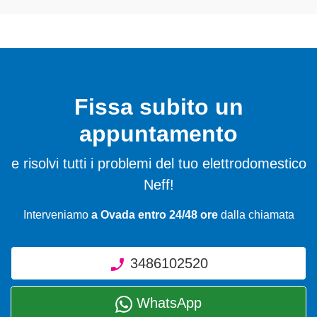
Fissa subito un
appuntamento
e risolvi tutti i problemi del tuo elettrodomestico
Neff!
Interveniamo
a Ovada entro 24/48 ore
dalla chiamata
3486102520
WhatsApp