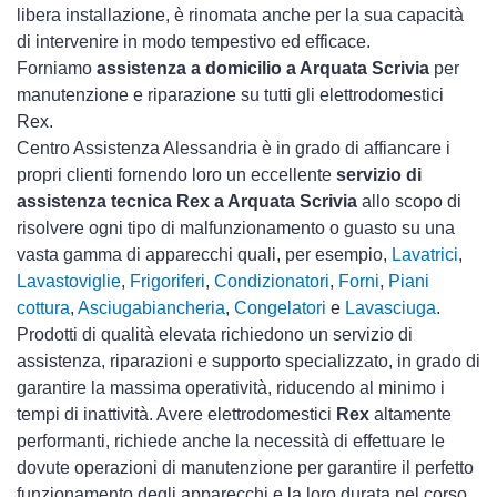
libera installazione, è rinomata anche per la sua capacità
di intervenire in modo tempestivo ed efficace.
Forniamo
assistenza a domicilio a Arquata Scrivia
per
manutenzione e riparazione su tutti gli elettrodomestici
Rex.
Centro Assistenza Alessandria è in grado di affiancare i
propri clienti fornendo loro un eccellente
servizio di
assistenza tecnica Rex a Arquata Scrivia
allo scopo di
risolvere ogni tipo di malfunzionamento o guasto su una
vasta gamma di apparecchi quali, per esempio,
Lavatrici
,
Lavastoviglie
,
Frigoriferi
,
Condizionatori
,
Forni
,
Piani
cottura
,
Asciugabiancheria
,
Congelatori
e
Lavasciuga
.
Prodotti di qualità elevata richiedono un servizio di
assistenza, riparazioni e supporto specializzato, in grado di
garantire la massima operatività, riducendo al minimo i
tempi di inattività. Avere elettrodomestici
Rex
altamente
performanti, richiede anche la necessità di effettuare le
dovute operazioni di manutenzione per garantire il perfetto
funzionamento degli apparecchi e la loro durata nel corso