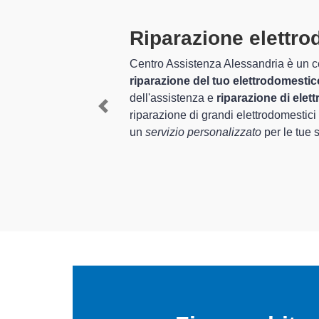
Tecnici Elettr
 completo per la
I tecnici specializzati di Cen
 nel settore
provincia per quel che rigua
sistenza e
corretto funzionamento degli
Previous
s
, è in grado di offrire
In più,
i tecnici Scholtes spe
elettrodomestici da riparare 