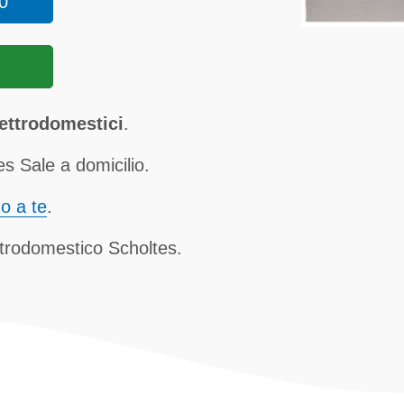
0
ettrodomestici
.
s Sale a domicilio.
no a te
.
ettrodomestico Scholtes.