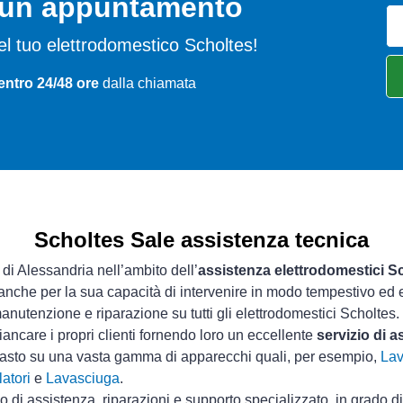
o un appuntamento
 del tuo elettrodomestico Scholtes!
entro 24/48 ore
dalla chiamata
Scholtes Sale assistenza tecnica
 di Alessandria nell’ambito dell’
assistenza elettrodomestici S
 anche per la sua capacità di intervenire in modo tempestivo ed e
nutenzione e riparazione su tutti gli elettrodomestici Scholtes.
iancare i propri clienti fornendo loro un eccellente
servizio di 
guasto su una vasta gamma di apparecchi quali, per esempio,
Lav
atori
e
Lavasciuga
.
io di assistenza, riparazioni e supporto specializzato, in grado d