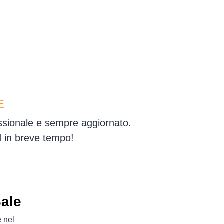
E
essionale e sempre aggiornato.
d in breve tempo!
Sale
e nel