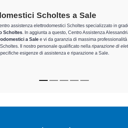
odomestici Scholtes A Sale
speciali
tro Assistenza Alessandria sono in grado di garantire al cliente e
rda la sistemazione e la
riparazione del tuo elettrodomestico 
 apparecchi.
cializzati
di Centro Assistenza Alessandria sono in grado di forni
per farli tornare perfettamente funzionanti e durare a lungo nel t