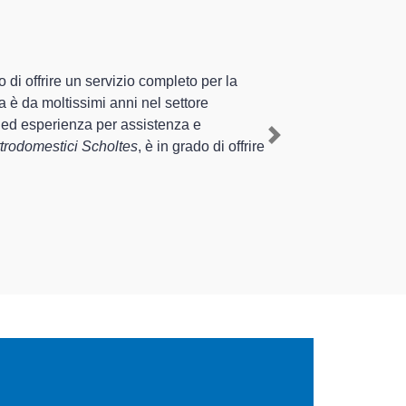
zzati altamente preparati
sperienza pluriennale nel territorio di Sale e
Scholtes a Sale
, mediante il ripristino rapido del
Next
re interventi di diverse tipologie sugli
empo.