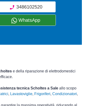
3486102520
WhatsApp
choltes
e della riparazione di elettrodomestici
fficace.
assistenza tecnica Scholtes a Sale
allo scopo
atrici
,
Lavastoviglie
,
Frigoriferi
,
Condizionatori
,
i garantire la massima operatività, riducendo al