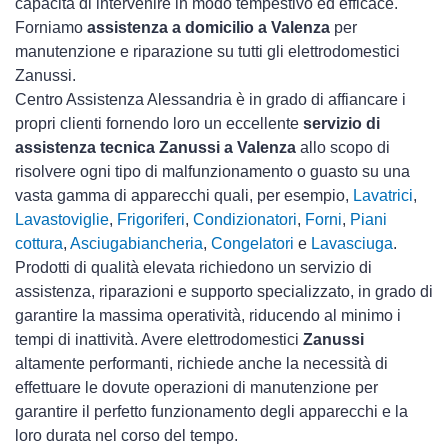
capacità di intervenire in modo tempestivo ed efficace.
Forniamo
assistenza a domicilio a Valenza
per
manutenzione e riparazione su tutti gli elettrodomestici
Zanussi.
Centro Assistenza Alessandria è in grado di affiancare i
propri clienti fornendo loro un eccellente
servizio di
assistenza tecnica Zanussi a Valenza
allo scopo di
risolvere ogni tipo di malfunzionamento o guasto su una
vasta gamma di apparecchi quali, per esempio,
Lavatrici
,
Lavastoviglie
,
Frigoriferi
,
Condizionatori
,
Forni
,
Piani
cottura
,
Asciugabiancheria
,
Congelatori
e
Lavasciuga
.
Prodotti di qualità elevata richiedono un servizio di
assistenza, riparazioni e supporto specializzato, in grado di
garantire la massima operatività, riducendo al minimo i
tempi di inattività. Avere elettrodomestici
Zanussi
altamente performanti, richiede anche la necessità di
effettuare le dovute operazioni di manutenzione per
garantire il perfetto funzionamento degli apparecchi e la
loro durata nel corso del tempo.