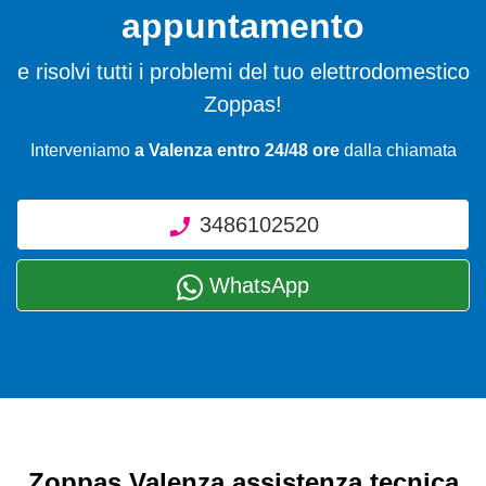
appuntamento
e risolvi tutti i problemi del tuo elettrodomestico
Zoppas!
Interveniamo
a Valenza entro 24/48 ore
dalla chiamata
3486102520
WhatsApp
Zoppas Valenza assistenza tecnica