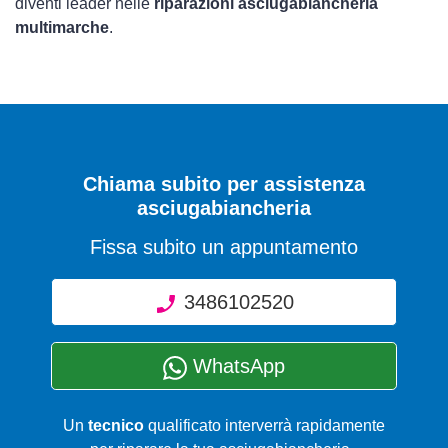
diventi leader nelle
riparazioni asciugabiancheria
multimarche
.
Chiama subito per assistenza
asciugabiancheria
Fissa subito un appuntamento
3486102520
WhatsApp
Un
tecnico
qualificato interverrà rapidamente