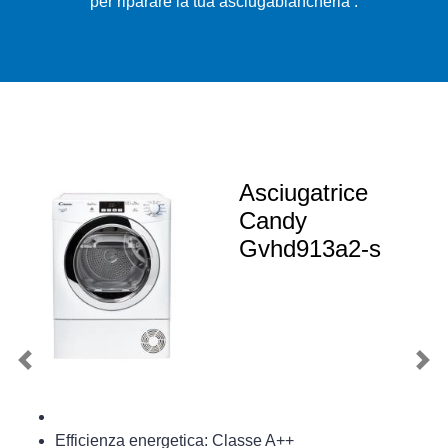
per riparare la tua asciugabiancheria .
Asciugatrice
Candy
Gvhd913a2-s
Previous
Nex
Efficienza energetica: Classe A++