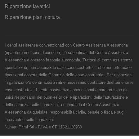
Riparazione lavatrici
Riparazione piani cottura
I centri assistenza convenzionati con Centro Assistenza Alessandria
(riparatori) non sono dipendenti, né subordinati del Centro Assistenza
Alessandria e operano in totale autonomia. Trattasi di centri assistenza
specializzati, non autorizzati dalle case costruttrici, che non effettuano
riparazioni coperte dalla Garanzia delle case costruttrici. Per riparazioni
in garanzia e/o centri autorizzati è necessario contattare direttamente le
case costruttrici. I centri assistenza convenzionati/riparatori sono gli
unici responsabili del buon esito delle riparazioni, della fatturazione e
della garanzia sulle riparazioni, esonerando il Centro Assistenza
Alessandria da qualsiasi responsabilità civile, penale o fiscale sugli
interventi e sulle riparazioni.
Numeri Primi Srl - P.IVA e CF 11621120960