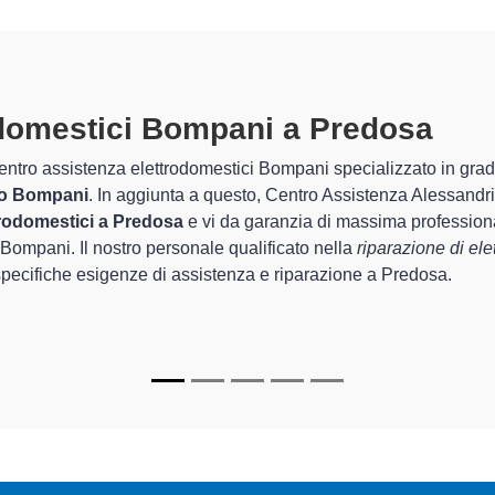
trodomestici Bompani A Predosa
sp
 Centro Assistenza Alessandria sono in grado di garantire al clien
guarda la sistemazione e la
riparazione del tuo elettrodomes
o degli apparecchi.
specializzati
di Centro Assistenza Alessandria sono in grado di f
re per farli tornare perfettamente funzionanti e durare a lungo n