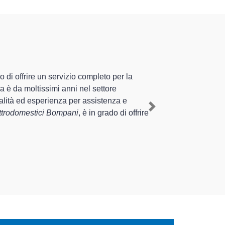
ecializzati altamente preparati
te esperienza pluriennale nel territorio di Predosa e
tico Bompani a Predosa
, mediante il ripristino rapido
Next
ornire interventi di diverse tipologie sugli
el tempo.