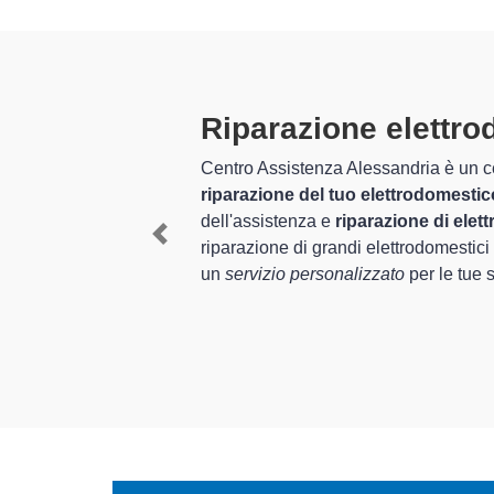
Tecnici Elet
izio completo per la
I tecnici specializzati di
nni nel settore
provincia per quel che ri
a per assistenza e
del corretto funzionament
Previous
pani
, è in grado di offrire
In più,
i tecnici Bompani 
elettrodomestici da ripara