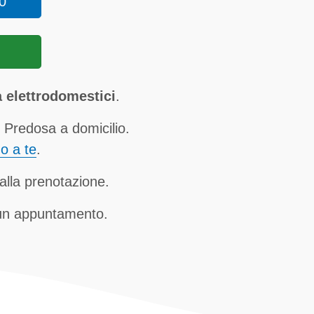
0
 elettrodomestici
.
Predosa a domicilio.
no a te
.
alla prenotazione.
 un appuntamento.