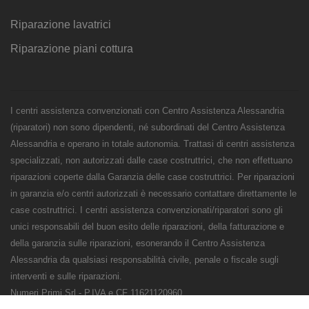
Riparazione lavatrici
Riparazione piani cottura
I centri assistenza convenzionati con Centro Assistenza Alessandria
(riparatori) non sono dipendenti, né subordinati del Centro Assistenza
Alessandria e operano in totale autonomia. Trattasi di centri assistenza
specializzati, non autorizzati dalle case costruttrici, che non effettuano
riparazioni coperte dalla Garanzia delle case costruttrici. Per riparazioni
in garanzia e/o centri autorizzati è necessario contattare direttamente le
case costruttrici. I centri assistenza convenzionati/riparatori sono gli
unici responsabili del buon esito delle riparazioni, della fatturazione e
della garanzia sulle riparazioni, esonerando il Centro Assistenza
Alessandria da qualsiasi responsabilità civile, penale o fiscale sugli
interventi e sulle riparazioni.
Numeri Primi Srl - P.IVA e CF 11621120960