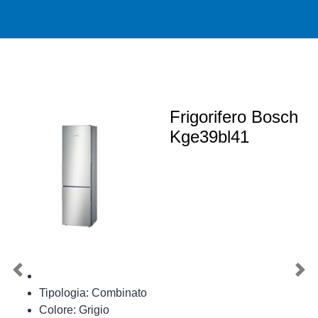
Frigorifero Bosch
Kge39bl41
Previous
Nex
Tipologia: Combinato
Colore: Grigio