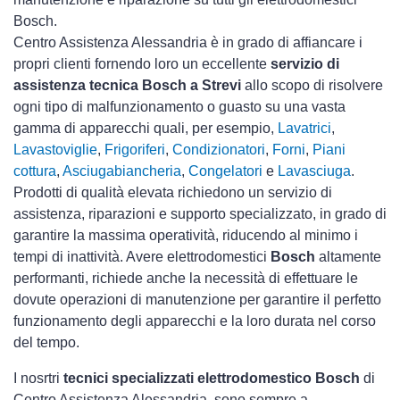
Bosch.
Centro Assistenza Alessandria è in grado di affiancare i
propri clienti fornendo loro un eccellente
servizio di
assistenza tecnica Bosch a Strevi
allo scopo di risolvere
ogni tipo di malfunzionamento o guasto su una vasta
gamma di apparecchi quali, per esempio,
Lavatrici
,
Lavastoviglie
,
Frigoriferi
,
Condizionatori
,
Forni
,
Piani
cottura
,
Asciugabiancheria
,
Congelatori
e
Lavasciuga
.
Prodotti di qualità elevata richiedono un servizio di
assistenza, riparazioni e supporto specializzato, in grado di
garantire la massima operatività, riducendo al minimo i
tempi di inattività. Avere elettrodomestici
Bosch
altamente
performanti, richiede anche la necessità di effettuare le
dovute operazioni di manutenzione per garantire il perfetto
funzionamento degli apparecchi e la loro durata nel corso
del tempo.
I nosrtri
tecnici specializzati elettrodomestico Bosch
di
Centro Assistenza Alessandria, sono sempre a