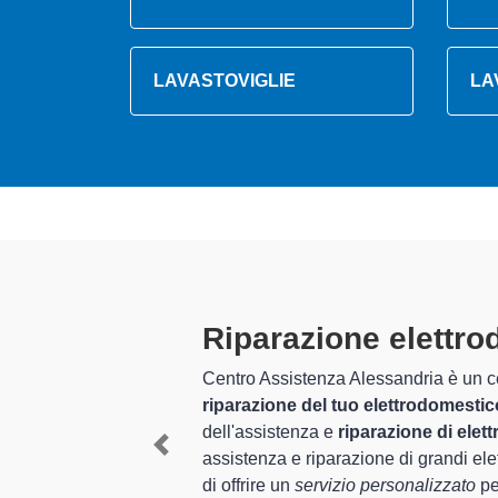
LAVASTOVIGLIE
LA
Tecnici Elettr
altamente prepa
ompleto per la
l settore
I tecnici specializzati di Cen
 esperienza per
Borbera e provincia per quel
Previous
ci Castor
, è in grado
mediante il ripristino rapido
In più,
i tecnici Castor speci