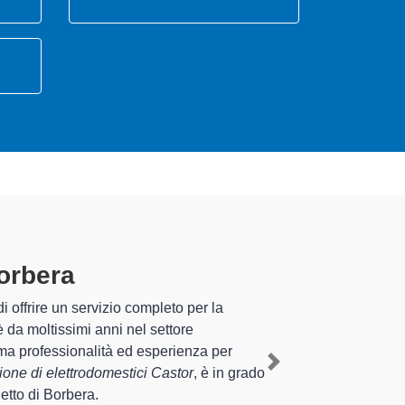
Borbera
specializzati
sperienza pluriennale nel territorio di Borghetto di
domestico Castor a Borghetto di Borbera
,
Next
 interventi di diverse tipologie sugli