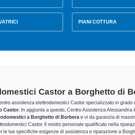
VATRICI
PIANI COTTURA
odomestici Castor A Borghetto Di 
rati
tro Assistenza Alessandria sono in grado di garantire al cliente e
 che riguarda la sistemazione e la
riparazione del tuo elettro
 del corretto funzionamento degli apparecchi.
alizzati
di Centro Assistenza Alessandria sono in grado di fornire