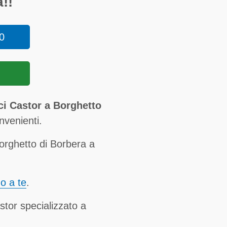
!!
0
ci Castor a Borghetto
nvenienti.
orghetto di Borbera a
no a te
.
stor specializzato a