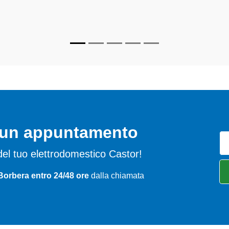
per farli tornare perfettamente funzionanti e durare a lungo nel t
o un appuntamento
i del tuo elettrodomestico Castor!
Borbera entro 24/48 ore
dalla chiamata