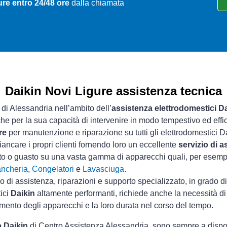
ure entro 24/48 ore
dalla chiamata
Daikin Novi Ligure assistenza tecnica
 di Alessandria nell’ambito dell’
assistenza elettrodomestici D
che per la sua capacità di intervenire in modo tempestivo ed effi
re
per manutenzione e riparazione su tutti gli elettrodomestici D
iancare i propri clienti fornendo loro un eccellente
servizio di 
nto o guasto su una vasta gamma di apparecchi quali, per esem
ancheria
,
Congelatori
e
Lavasciuga
.
io di assistenza, riparazioni e supporto specializzato, in grado d
tici
Daikin
altamente performanti, richiede anche la necessità di 
mento degli apparecchi e la loro durata nel corso del tempo.
o Daikin
di Centro Assistenza Alessandria, sono sempre a disposiz