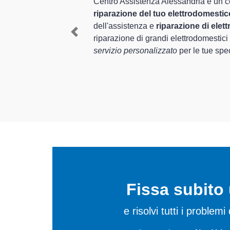
vizio completo per la
anni nel settore
I tecnici specializzat
perienza per assistenza e
provincia per quel ch
Previous
kin
, è in grado di offrire un
del corretto funziona
In più,
i tecnici Daiki
elettrodomestici da ri
Fissa subit
e risolvi tutti i problem