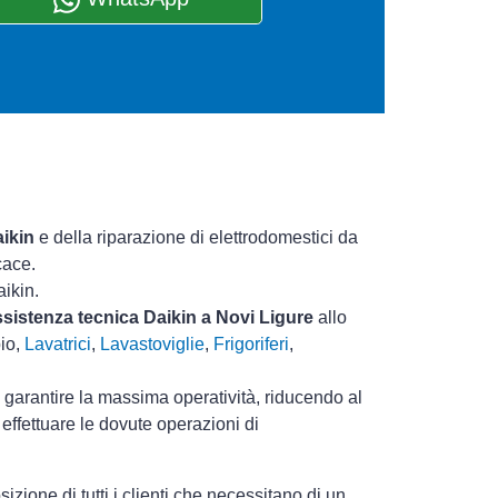
aikin
e della riparazione di elettrodomestici da
cace.
aikin.
assistenza tecnica Daikin a Novi Ligure
allo
pio,
Lavatrici
,
Lavastoviglie
,
Frigoriferi
,
i garantire la massima operatività, riducendo al
effettuare le dovute operazioni di
ione di tutti i clienti che necessitano di un