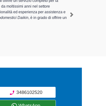
liente esperienza pluriennale nel territorio di Novi Ligure e
estico Daikin a Novi Ligure
, mediante il ripristino rapido
Next
fornire interventi di diverse tipologie sugli
go nel tempo.
3486102520
WhatsApp