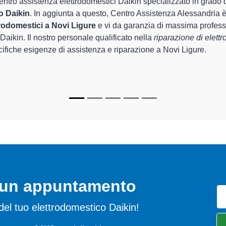
i di Centro Assistenza Alessandria sono in grado di garantire al c
e riguarda la sistemazione e la
riparazione del tuo elettrodom
mento degli apparecchi.
n specializzati
di Centro Assistenza Alessandria sono in grado di 
parare per farli tornare perfettamente funzionanti e durare a lun
o un appuntamento
i del tuo elettrodomestico Daikin!