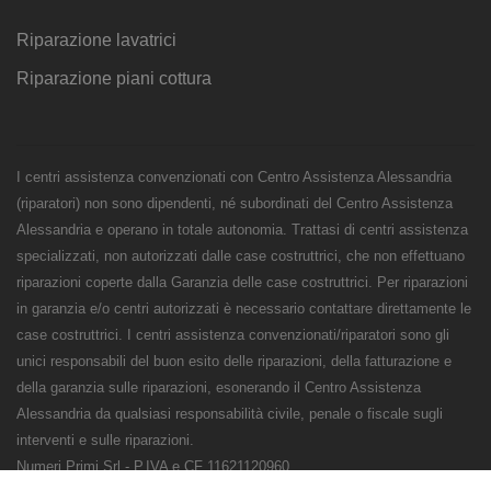
Riparazione lavatrici
Riparazione piani cottura
I centri assistenza convenzionati con Centro Assistenza Alessandria
(riparatori) non sono dipendenti, né subordinati del Centro Assistenza
Alessandria e operano in totale autonomia. Trattasi di centri assistenza
specializzati, non autorizzati dalle case costruttrici, che non effettuano
riparazioni coperte dalla Garanzia delle case costruttrici. Per riparazioni
in garanzia e/o centri autorizzati è necessario contattare direttamente le
case costruttrici. I centri assistenza convenzionati/riparatori sono gli
unici responsabili del buon esito delle riparazioni, della fatturazione e
della garanzia sulle riparazioni, esonerando il Centro Assistenza
Alessandria da qualsiasi responsabilità civile, penale o fiscale sugli
interventi e sulle riparazioni.
Numeri Primi Srl - P.IVA e CF 11621120960