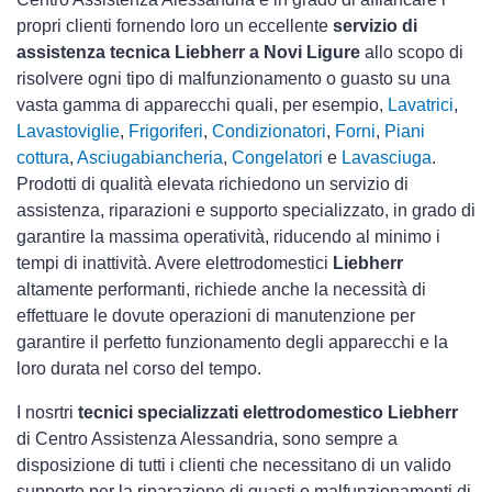
propri clienti fornendo loro un eccellente
servizio di
assistenza tecnica Liebherr a Novi Ligure
allo scopo di
risolvere ogni tipo di malfunzionamento o guasto su una
vasta gamma di apparecchi quali, per esempio,
Lavatrici
,
Lavastoviglie
,
Frigoriferi
,
Condizionatori
,
Forni
,
Piani
cottura
,
Asciugabiancheria
,
Congelatori
e
Lavasciuga
.
Prodotti di qualità elevata richiedono un servizio di
assistenza, riparazioni e supporto specializzato, in grado di
garantire la massima operatività, riducendo al minimo i
tempi di inattività. Avere elettrodomestici
Liebherr
altamente performanti, richiede anche la necessità di
effettuare le dovute operazioni di manutenzione per
garantire il perfetto funzionamento degli apparecchi e la
loro durata nel corso del tempo.
I nosrtri
tecnici specializzati elettrodomestico Liebherr
di Centro Assistenza Alessandria, sono sempre a
disposizione di tutti i clienti che necessitano di un valido
supporto per la riparazione di guasti o malfunzionamenti di