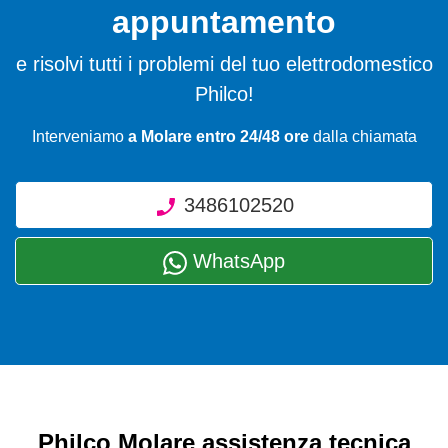
appuntamento
e risolvi tutti i problemi del tuo elettrodomestico
Philco!
Interveniamo
a Molare entro 24/48 ore
dalla chiamata
3486102520
WhatsApp
Philco Molare assistenza tecnica