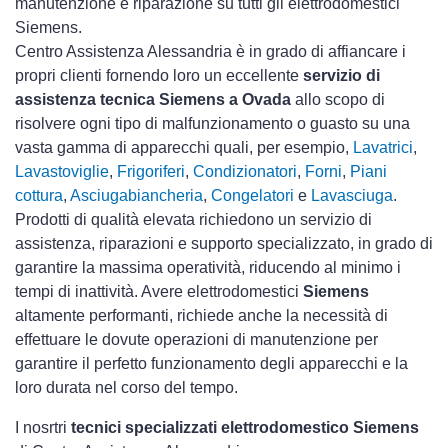
manutenzione e riparazione su tutti gli elettrodomestici
Siemens.
Centro Assistenza Alessandria è in grado di affiancare i
propri clienti fornendo loro un eccellente
servizio di
assistenza tecnica Siemens a Ovada
allo scopo di
risolvere ogni tipo di malfunzionamento o guasto su una
vasta gamma di apparecchi quali, per esempio,
Lavatrici
,
Lavastoviglie
,
Frigoriferi
,
Condizionatori
,
Forni
,
Piani
cottura
,
Asciugabiancheria
,
Congelatori
e
Lavasciuga
.
Prodotti di qualità elevata richiedono un servizio di
assistenza, riparazioni e supporto specializzato, in grado di
garantire la massima operatività, riducendo al minimo i
tempi di inattività. Avere elettrodomestici
Siemens
altamente performanti, richiede anche la necessità di
effettuare le dovute operazioni di manutenzione per
garantire il perfetto funzionamento degli apparecchi e la
loro durata nel corso del tempo.
I nosrtri
tecnici specializzati elettrodomestico Siemens