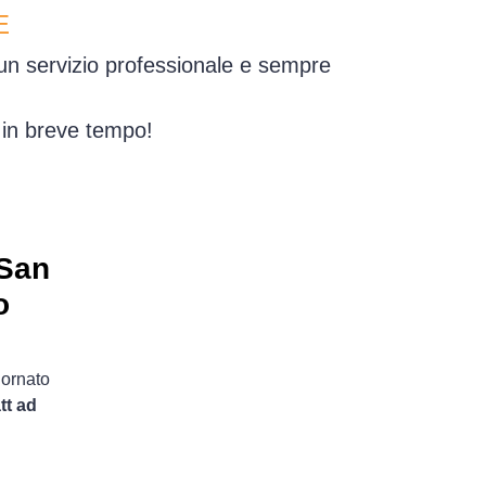
E
 un servizio professionale e sempre
 in breve tempo!
 San
o
iornato
tt ad