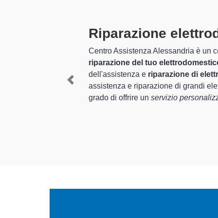
rato
Tecnici Elett
altamente pre
izio completo per la
nni nel settore
I tecnici specializzati di
alità ed esperienza per
Salvatore Monferrato e pr
Previous
omestici Zerowatt
, è in
Monferrato
, mediante il 
nferrato.
In più,
i tecnici Zerowatt 
elettrodomestici da ripara