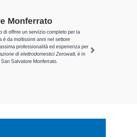
tore Monferrato
specializzati
te esperienza pluriennale nel territorio di San
del tuo elettrodomestico Zerowatt a San Salvatore
Next
rnire interventi di diverse tipologie sugli
el tempo.