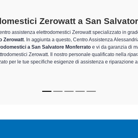
rodomestici Zerowatt A San Salva
parati
 Centro Assistenza Alessandria sono in grado di garantire al clien
ovincia per quel che riguarda la sistemazione e la
riparazione 
ripristino rapido del corretto funzionamento degli apparecchi.
specializzati
di Centro Assistenza Alessandria sono in grado di fo
re per farli tornare perfettamente funzionanti e durare a lungo n