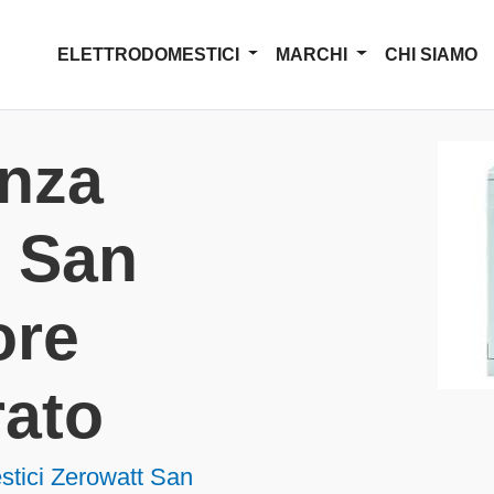
ELETTRODOMESTICI
MARCHI
CHI SIAMO
enza
t San
ore
rato
stici Zerowatt San