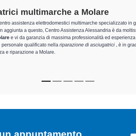
atrici Multimarche A Molare
special
tro Assistenza Alessandria sono in grado di garantire al cliente e
rda la sistemazione e la
riparazione della tua asciugatrice a M
chi.
di Centro Assistenza Alessandria sono in grado di fornire interve
rfettamente funzionanti e durare a lungo nel tempo.
o un appuntamento