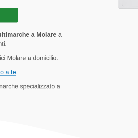
ultimarche a Molare
a
ti.
ci Molare a domicilio.
no a te
.
imarche specializzato a