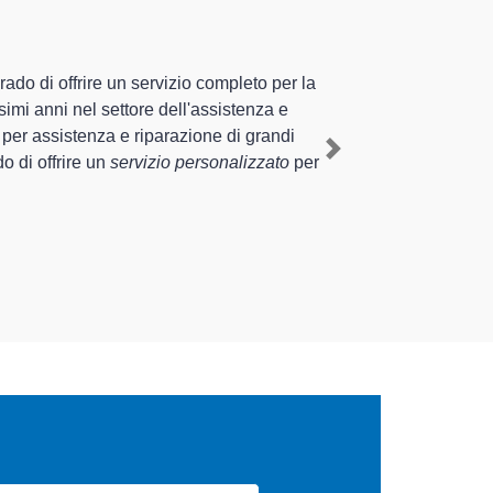
izzati altamente preparati
sperienza pluriennale nel territorio di Molare e
olare
, mediante il ripristino rapido del corretto
Next
nti di diverse tipologie sugli elettrodomestici da