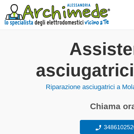
Assist
asciugatric
Riparazione asciugatrici a Mo
Chiama ora
348610252