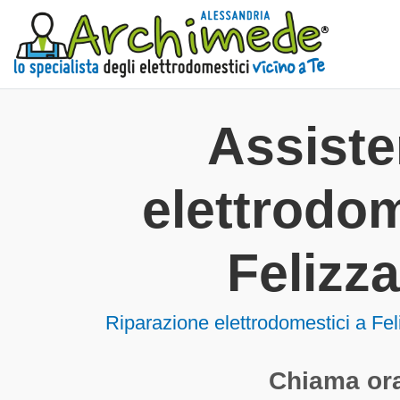
Assist
elettrodom
Felizz
Riparazione elettrodomestici a Fe
Chiama ora