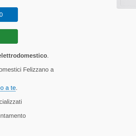
0
elettrodomestico
.
omestici Felizzano a
no a te
.
ializzati
untamento