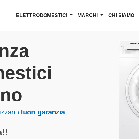
ELETTRODOMESTICI
MARCHI
CHI SIAMO
enza
estici
ano
lizzano
fuori garanzia
!!