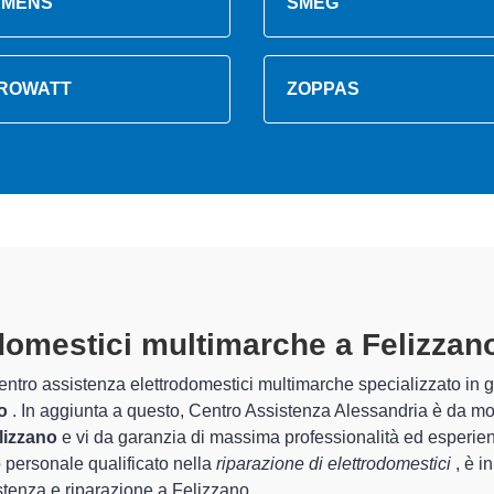
EMENS
SMEG
ROWATT
ZOPPAS
rodomestici Multimarche A Felizz
 Centro Assistenza Alessandria sono in grado di garantire al clien
guarda la sistemazione e la
riparazione del tuo elettrodomesti
gli apparecchi.