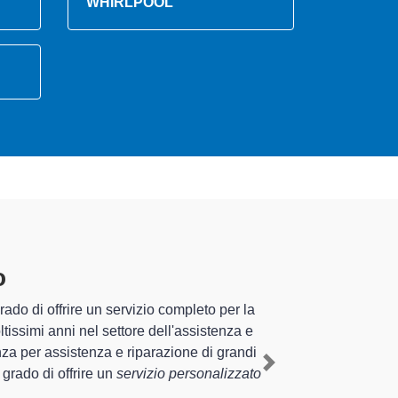
WHIRLPOOL
ano
specializzati altamente
te esperienza pluriennale nel territorio di Felizzano e
co a Felizzano
, mediante il ripristino rapido del
Next