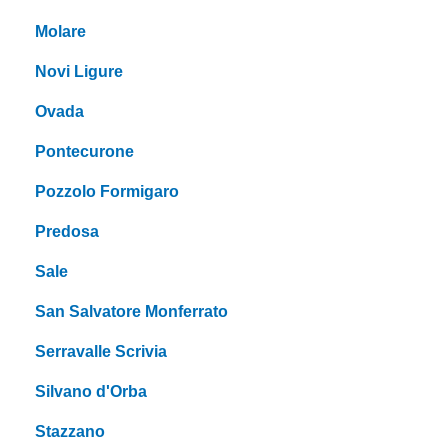
Molare
Novi Ligure
Ovada
Pontecurone
Pozzolo Formigaro
Predosa
Sale
San Salvatore Monferrato
Serravalle Scrivia
Silvano d'Orba
Stazzano