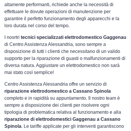
altamente performanti, richiede anche la necessità di
effettuare le dovute operazioni di manutenzione per
garantire il perfetto funzionamento degli apparecchi e la
loro durata nel corso del tempo.
I nosrtri
tecnici specializzati elettrodomestico Gaggenau
di Centro Assistenza Alessandria, sono sempre a
disposizione di tutti i clienti che necessitano di un valido
supporto per la riparazione di guasti o malfunzionamenti di
diversa natura. Aggiustare un elettrodomestico non sarà
mai stato così semplice!
Centro Assistenza Alessandria offre un servizio di
riparazione elettrodomestico a Cassano Spinola
completo e in rapidità su appuntamento. Il nostro team è
sempre a disposizione dei clienti per risolvere ogni
tipologia di problematica relativa al funzionamento e alla
riparazione di elettrodomestici Gaggenau a Cassano
Spinola
. Le tariffe applicate per gli interventi garantiscono