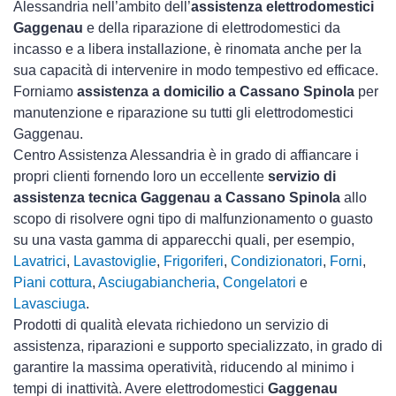
Alessandria nell’ambito dell’
assistenza elettrodomestici
Gaggenau
e della riparazione di elettrodomestici da
incasso e a libera installazione, è rinomata anche per la
sua capacità di intervenire in modo tempestivo ed efficace.
Forniamo
assistenza a domicilio a Cassano Spinola
per
manutenzione e riparazione su tutti gli elettrodomestici
Gaggenau.
Centro Assistenza Alessandria è in grado di affiancare i
propri clienti fornendo loro un eccellente
servizio di
assistenza tecnica Gaggenau a Cassano Spinola
allo
scopo di risolvere ogni tipo di malfunzionamento o guasto
su una vasta gamma di apparecchi quali, per esempio,
Lavatrici
,
Lavastoviglie
,
Frigoriferi
,
Condizionatori
,
Forni
,
Piani cottura
,
Asciugabiancheria
,
Congelatori
e
Lavasciuga
.
Prodotti di qualità elevata richiedono un servizio di
assistenza, riparazioni e supporto specializzato, in grado di
garantire la massima operatività, riducendo al minimo i
tempi di inattività. Avere elettrodomestici
Gaggenau