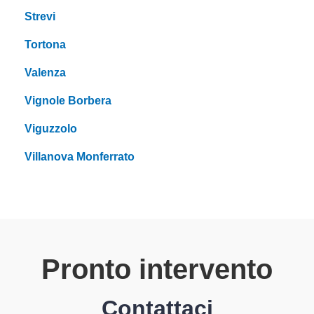
Strevi
Tortona
Valenza
Vignole Borbera
Viguzzolo
Villanova Monferrato
Pronto intervento
Contattaci