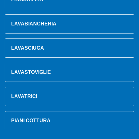
LAVABIANCHERIA
LAVASCIUGA
LAVASTOVIGLIE
LAVATRICI
PIANI COTTURA