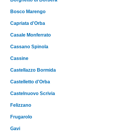
Bosco Marengo
Capriata d'Orba
Casale Monferrato
Cassano Spinola
Cassine
Castellazzo Bormida
Castelletto d'Orba
Castelnuovo Scrivia
Felizzano
Frugarolo
Gavi