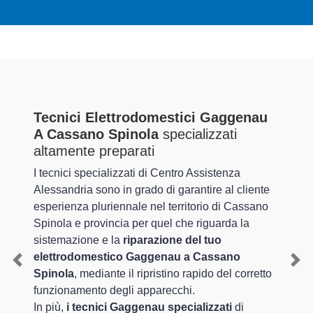
Tecnici Elettrodomestici Gaggenau
A Cassano Spinola
specializzati
altamente preparati
I tecnici specializzati di Centro Assistenza
Alessandria sono in grado di garantire al cliente
esperienza pluriennale nel territorio di Cassano
Spinola e provincia per quel che riguarda la
sistemazione e la
riparazione del tuo
elettrodomestico Gaggenau a Cassano
Previous
Nex
Spinola
, mediante il ripristino rapido del corretto
funzionamento degli apparecchi.
In più,
i tecnici Gaggenau specializzati
di