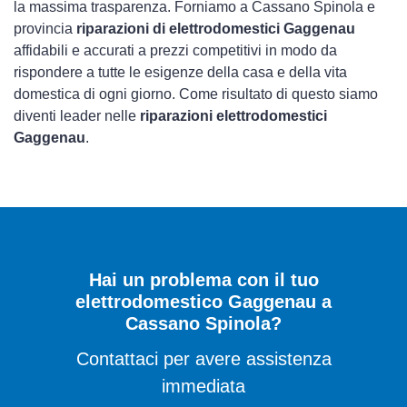
la massima trasparenza. Forniamo a Cassano Spinola e
provincia
riparazioni di elettrodomestici Gaggenau
affidabili e accurati a prezzi competitivi in modo da
rispondere a tutte le esigenze della casa e della vita
domestica di ogni giorno. Come risultato di questo siamo
diventi leader nelle
riparazioni elettrodomestici
Gaggenau
.
Hai un problema con il tuo
elettrodomestico Gaggenau a
Cassano Spinola?
Contattaci per avere assistenza
immediata