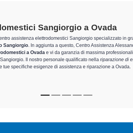
Tecnici Ele
preparati
 servizio completo per la
simi anni nel settore
I tecnici specializzati
za per assistenza e
provincia per quel che
 Sangiorgio
, è in grado di
del corretto funzionam
In più,
i tecnici Sangi
elettrodomestici da rip