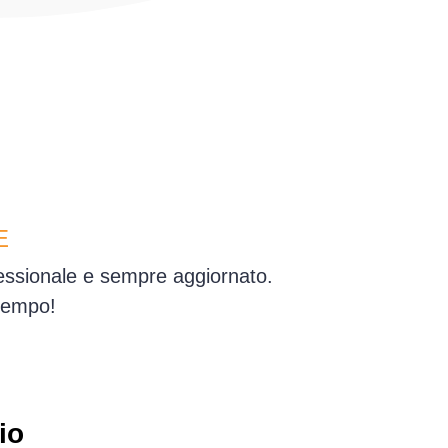
E
fessionale e sempre aggiornato.
tempo!
io