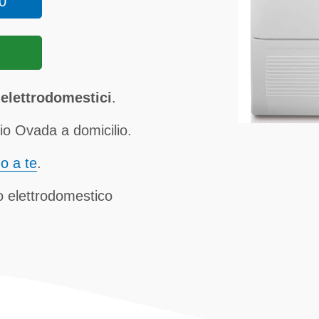
0
elettrodomestici
.
io Ovada a domicilio.
no a te
.
uo elettrodomestico