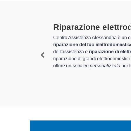
ci Sangiorgio a Ovada
elettrodomestici Sangiorgio specializzato in grado di offrire un
 In aggiunta a questo, Centro Assistenza Alessandria è da moltis
 Ovada
e vi da garanzia di massima professionalità ed esperien
Previous
nostro personale qualificato nella
riparazione di elettrodomestici
e esigenze di assistenza e riparazione a Ovada.