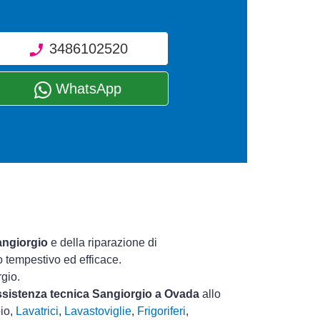
3486102520
WhatsApp
angiorgio
e della riparazione di
o tempestivo ed efficace.
rgio.
assistenza tecnica Sangiorgio a Ovada
allo
pio,
Lavatrici
,
Lavastoviglie
,
Frigoriferi
,