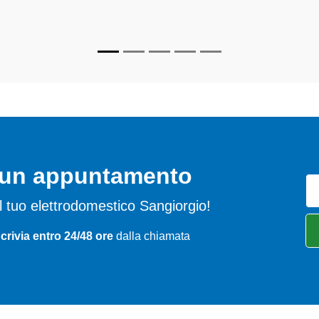
per farli tornare perfettamente funzionanti e durare a lungo nel t
o un appuntamento
del tuo elettrodomestico Sangiorgio!
crivia entro 24/48 ore
dalla chiamata