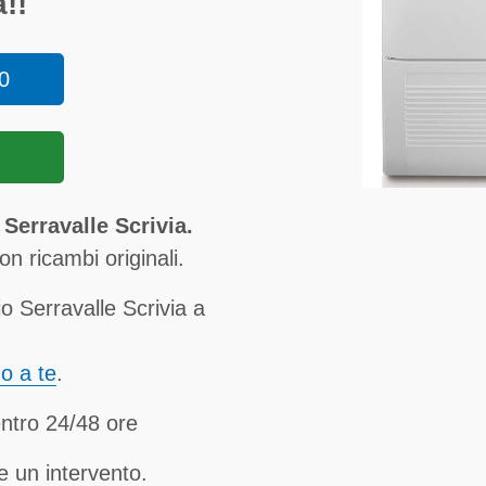
!!
0
Serravalle Scrivia.
n ricambi originali.
o Serravalle Scrivia a
no a te
.
entro 24/48 ore
e un intervento.