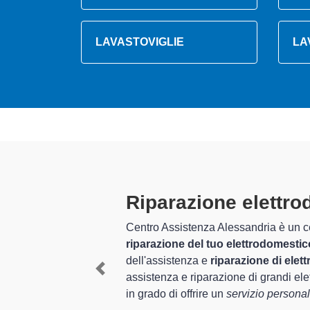
LAVASTOVIGLIE
LA
Tecnici Elettro
altamente prepa
zio completo per la
ni nel settore
I tecnici specializzati di Cen
erienza per
Scrivia e provincia per quel 
Previous
mestici Sangiorgio
, è
mediante il ripristino rapido
In più,
i tecnici Sangiorgio s