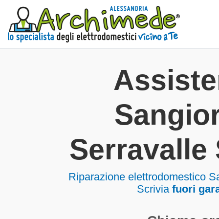
Assist
Sangio
Serravalle 
Riparazione elettrodomestico Sa
Scrivia
fuori gar