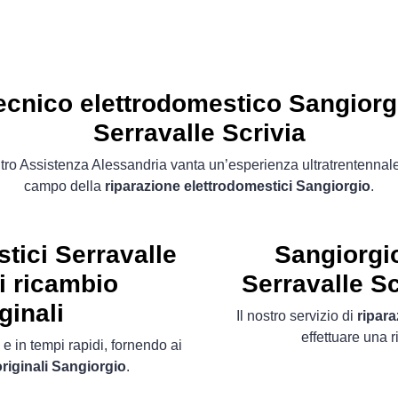
ecnico elettrodomestico Sangiorg
Serravalle Scrivia
ro Assistenza Alessandria vanta un’esperienza ultratrentennal
campo della
riparazione elettrodomestici Sangiorgio
.
tici Serravalle
Sangiorgi
i ricambio
Serravalle S
ginali
Il nostro servizio di
ripar
effettuare una 
 e in tempi rapidi, fornendo ai
riginali Sangiorgio
.