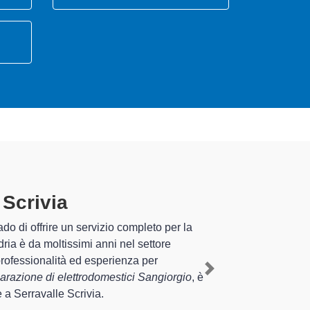
 Scrivia
specializzati
sperienza pluriennale nel territorio di Serravalle
omestico Sangiorgio a Serravalle Scrivia
,
Next
nire interventi di diverse tipologie sugli