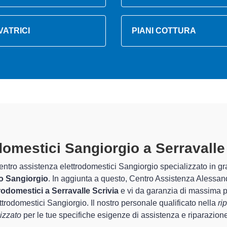
VATRICI
PIANI COTTURA
domestici Sangiorgio A Serravalle
rati
tro Assistenza Alessandria sono in grado di garantire al cliente e
che riguarda la sistemazione e la
riparazione del tuo elettrod
 del corretto funzionamento degli apparecchi.
pecializzati
di Centro Assistenza Alessandria sono in grado di for