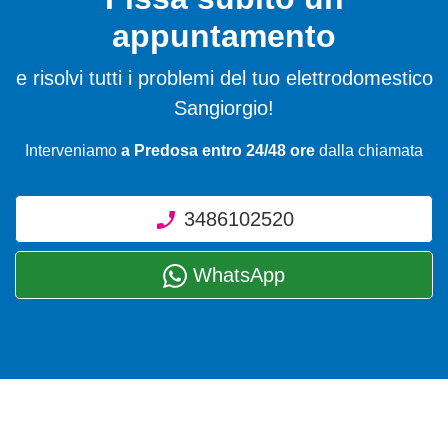
appuntamento
e risolvi tutti i problemi del tuo elettrodomestico
Sangiorgio!
Interveniamo
a Predosa entro 24/48 ore
dalla chiamata
3486102520
WhatsApp