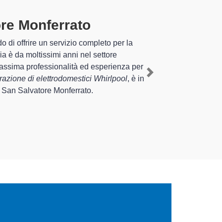
re Monferrato
specializzati
rienza pluriennale nel territorio di San
uo elettrodomestico Whirlpool a San Salvatore
Next
 interventi di diverse tipologie sugli
po.