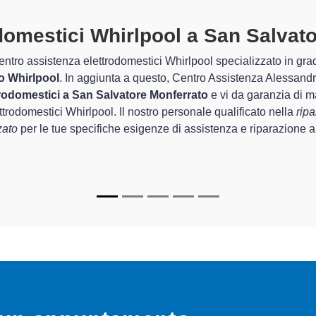
omestici Whirlpool A San Salvato
ti
o Assistenza Alessandria sono in grado di garantire al cliente espe
a per quel che riguarda la sistemazione e la
riparazione del t
tino rapido del corretto funzionamento degli apparecchi.
alizzati
di Centro Assistenza Alessandria sono in grado di fornire
 farli tornare perfettamente funzionanti e durare a lungo nel tem