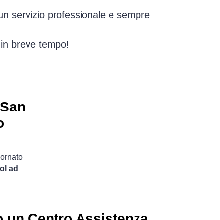
 un servizio professionale e sempre
 in breve tempo!
 San
o
iornato
ol ad
o un Centro Assistenza