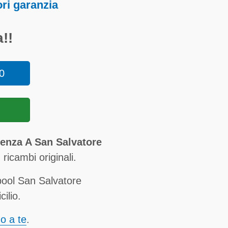
ori garanzia
!!
0
tenza A San Salvatore
ricambi originali.
pool San Salvatore
ilio.
no a te
.