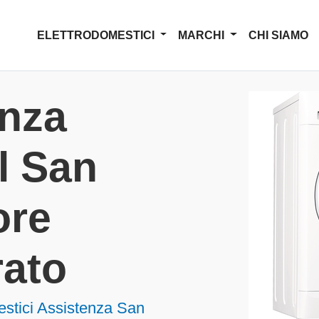
ELETTRODOMESTICI
MARCHI
CHI SIAMO
enza
l San
ore
rato
estici Assistenza San