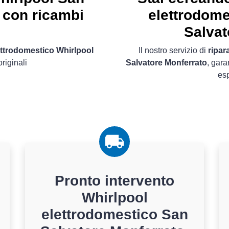
 con ricambi
elettrodome
Salvat
ettrodomestico Whirlpool
Il nostro servizio di
ripar
riginali
Salvatore Monferrato
, gara
es
Pronto intervento
Whirlpool
elettrodomestico San