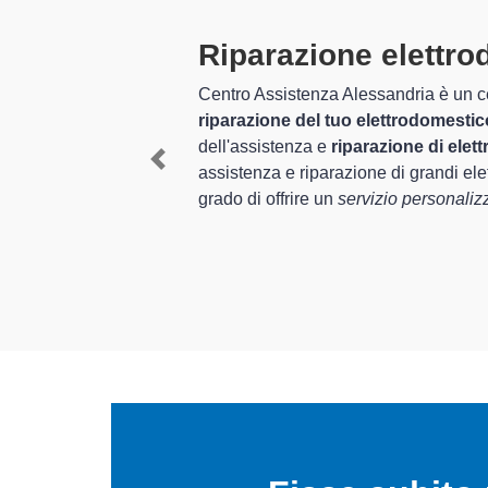
o
Tecnici Elettrod
altamente prepara
ompleto per la
el settore
I tecnici specializzati di Centr
ed esperienza per
Salvatore Monferrato e provinci
Previous
ici Whirlpool
, è in
Monferrato
, mediante il ripris
to.
In più,
i tecnici Whirlpool speci
elettrodomestici da riparare per