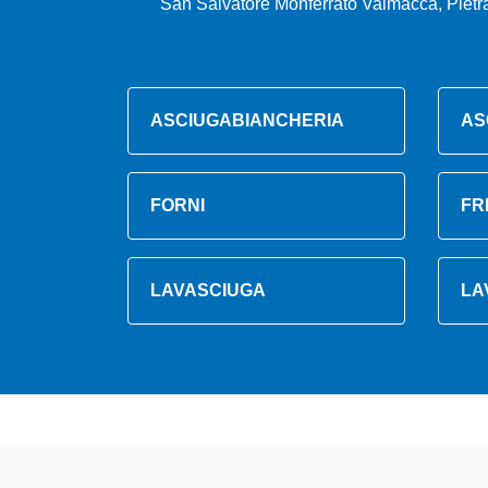
San Salvatore Monferrato Valmacca, Pietra
ASCIUGABIANCHERIA
AS
FORNI
FR
LAVASCIUGA
LA