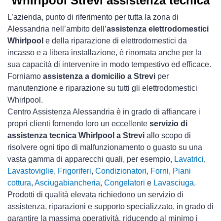
Whirlpool Strevi assistenza tecnica
L’azienda, punto di riferimento per tutta la zona di
Alessandria nell’ambito dell’
assistenza elettrodomestici
Whirlpool
e della riparazione di elettrodomestici da
incasso e a libera installazione, è rinomata anche per la
sua capacità di intervenire in modo tempestivo ed efficace.
Forniamo
assistenza a domicilio a Strevi
per
manutenzione e riparazione su tutti gli elettrodomestici
Whirlpool.
Centro Assistenza Alessandria è in grado di affiancare i
propri clienti fornendo loro un eccellente
servizio di
assistenza tecnica Whirlpool a Strevi
allo scopo di
risolvere ogni tipo di malfunzionamento o guasto su una
vasta gamma di apparecchi quali, per esempio,
Lavatrici
,
Lavastoviglie
,
Frigoriferi
,
Condizionatori
,
Forni
,
Piani
cottura
,
Asciugabiancheria
,
Congelatori
e
Lavasciuga
.
Prodotti di qualità elevata richiedono un servizio di
assistenza, riparazioni e supporto specializzato, in grado di
garantire la massima operatività, riducendo al minimo i