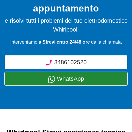
appuntamento
e risolvi tutti i problemi del tuo elettrodomestico
Whirlpool!
Interveniamo
a Strevi entro 24/48 ore
dalla chiamata
3486102520
WhatsApp