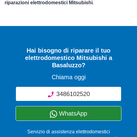
riparazioni elettrodomestici Mitsubishi
.
Hai bisogno di riparare
il tuo
elettrodomestico Mitsubishi a
Basaluzzo
?
Chiama oggi
3486102520
WhatsApp
Servizio di assistenza elettrodomestici