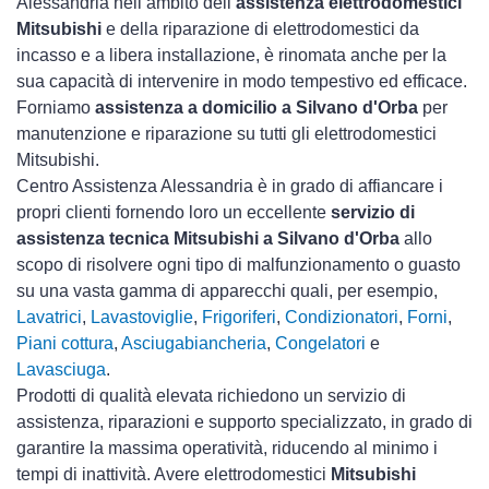
Alessandria nell’ambito dell’
assistenza elettrodomestici
Mitsubishi
e della riparazione di elettrodomestici da
incasso e a libera installazione, è rinomata anche per la
sua capacità di intervenire in modo tempestivo ed efficace.
Forniamo
assistenza a domicilio a Silvano d'Orba
per
manutenzione e riparazione su tutti gli elettrodomestici
Mitsubishi.
Centro Assistenza Alessandria è in grado di affiancare i
propri clienti fornendo loro un eccellente
servizio di
assistenza tecnica Mitsubishi a Silvano d'Orba
allo
scopo di risolvere ogni tipo di malfunzionamento o guasto
su una vasta gamma di apparecchi quali, per esempio,
Lavatrici
,
Lavastoviglie
,
Frigoriferi
,
Condizionatori
,
Forni
,
Piani cottura
,
Asciugabiancheria
,
Congelatori
e
Lavasciuga
.
Prodotti di qualità elevata richiedono un servizio di
assistenza, riparazioni e supporto specializzato, in grado di
garantire la massima operatività, riducendo al minimo i
tempi di inattività. Avere elettrodomestici
Mitsubishi