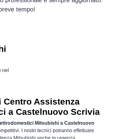
zio professionale e sempre aggiornato.
 breve tempo!
hi
e nel
i Centro Assistenza
ci a Castelnuovo Scrivia
lettrodomestici Mitsubishi a Castelnuovo
petitivi. I nostri tecnici potranno effettuare
istenza Mitsubishi anche in urgenza.