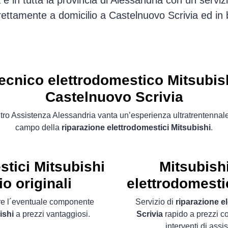
e in tutta la provincia di Alessandria con un servi
ettamente a domicilio a Castelnuovo Scrivia ed in
ecnico elettrodomestico Mitsubis
Castelnuovo Scrivia
ro Assistenza Alessandria vanta un’esperienza ultratrentennal
campo della
riparazione elettrodomestici Mitsubishi
.
stici Mitsubishi
Mitsubish
o originali
elettrodomesti
ire l´eventuale componente
Servizio di
riparazione e
ishi
a prezzi vantaggiosi.
Scrivia
rapido a prezzi com
interventi di ass