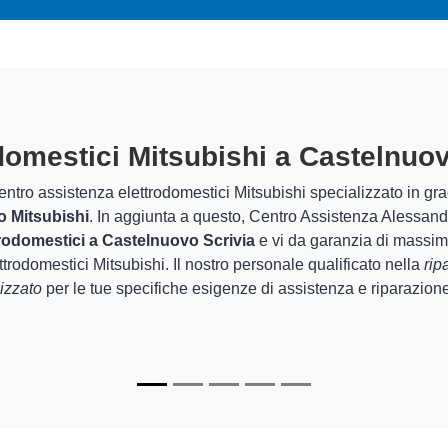
rodomestici Mitsubishi A Castelnu
parati
 Centro Assistenza Alessandria sono in grado di garantire al clien
uel che riguarda la sistemazione e la
riparazione del tuo elett
ido del corretto funzionamento degli apparecchi.
i specializzati
di Centro Assistenza Alessandria sono in grado di 
re per farli tornare perfettamente funzionanti e durare a lungo n