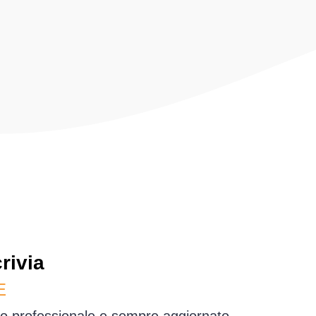
rivia
E