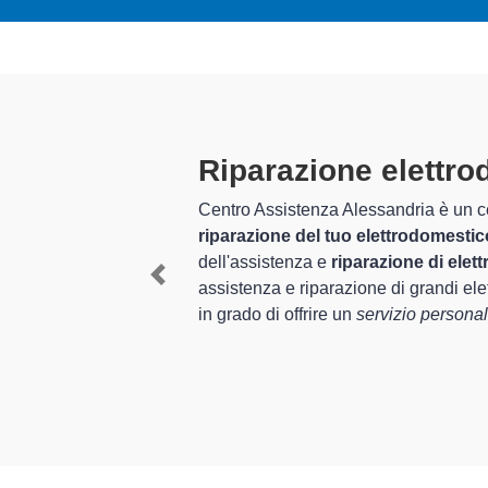
Tecnici Elett
altamente pre
vizio completo per la
 anni nel settore
I tecnici specializzati di
ed esperienza per
Scrivia e provincia per q
Previous
domestici Mitsubishi
, è
mediante il ripristino rap
rivia.
In più,
i tecnici Mitsubish
elettrodomestici da ripara