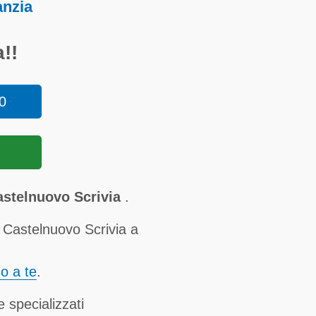
anzia
!!
0
astelnuovo Scrivia
.
 Castelnuovo Scrivia a
no a te
.
 specializzati